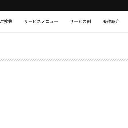
ご挨拶
サービスメニュー
サービス例
著作紹介
料
【事例編】中央官庁の管理職の能力向上に向けた取り組み
pict13-4