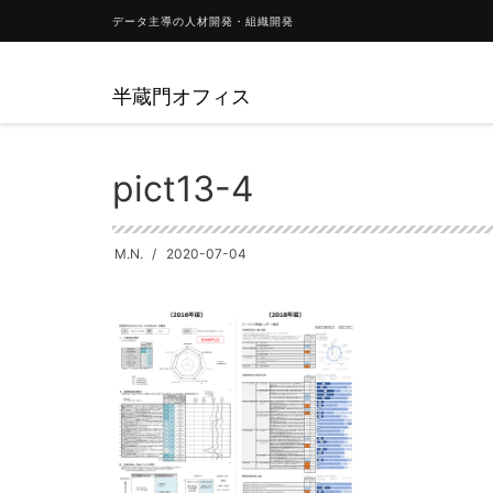
データ主導の人材開発・組織開発
半蔵門オフィス
HOME
コラム
人材開発部門のデータ活用（連載）参考資
pict13-4
M.N.
2020-07-04