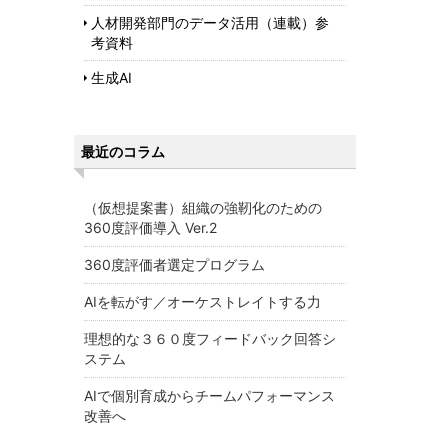
人材開発部門のデータ活用（連載）参
考資料
生成AI
最近のコラム
（仮想提案書）組織の強靭化のための
360度評価導入 Ver.2
360度評価者選定プログラム
AIを転がす／オーケストレイトする力
理想的な３６０度フィードバック回答シ
ステム
AIで個別育成からチームパフォーマンス
改善へ