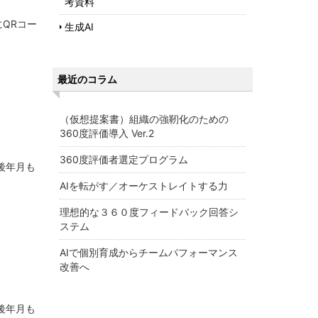
考資料
QRコー
生成AI
最近のコラム
（仮想提案書）組織の強靭化のための
360度評価導入 Ver.2
360度評価者選定プログラム
後年月も
AIを転がす／オーケストレイトする力
理想的な３６０度フィードバック回答シ
ステム
AIで個別育成からチームパフォーマンス
改善へ
後年月も