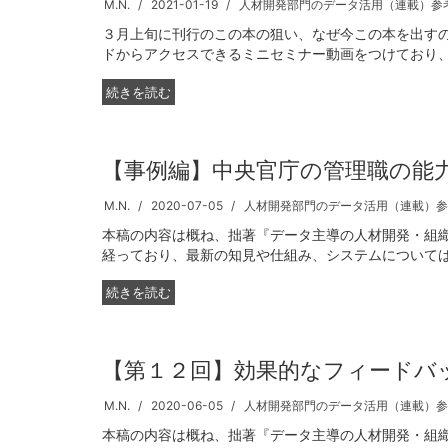
M.N.
2021-01-19
人材開発部門のデータ活用（連載）参
３月上旬に刊行のこの本の狙い、なぜ今この本を出す
ドからアクセスできるミニセミナー動画をつけており、特
続きを読む
【事例編】中央官庁の管理職の能
M.N.
2020-07-05
人材開発部門のデータ活用（連載）参
本稿の内容は概ね、拙著『データ主導の人材開発・組織
経っており、最新の知見や仕組み、システムについてはお
続きを読む
【第１２回】効果的なフィードバ
M.N.
2020-06-05
人材開発部門のデータ活用（連載）参
本稿の内容は概ね、拙著『データ主導の人材開発・組織