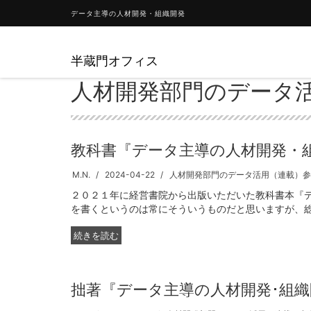
データ主導の人材開発・組織開発
半蔵門オフィス
人材開発部門のデータ
教科書『データ主導の人材開発・
M.N.
2024-04-22
人材開発部門のデータ活用（連載）参
２０２１年に経営書院から出版いただいた教科書本『
を書くというのは常にそういうものだと思いますが、総ま
続きを読む
拙著『データ主導の人材開発･組